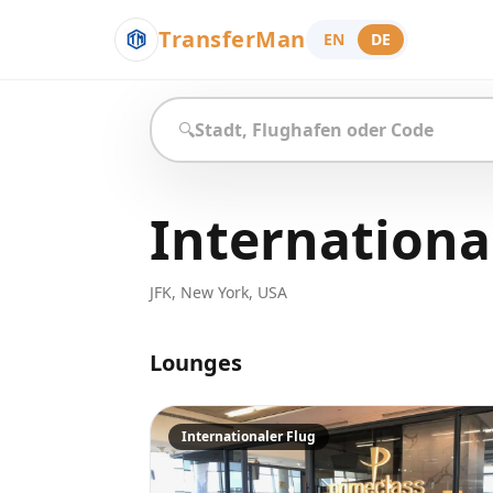
TransferMan
EN
DE
🔍
Internationa
JFK
,
New York
,
USA
Lounges
Internationaler Flug