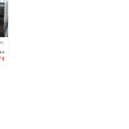
JFK
5 €
7 €