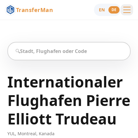
TransferMan
EN
DE
Menu
Hilfe
🔍
Internationaler
Flughafen Pierre
Elliott Trudeau
YUL
,
Montreal
,
Kanada