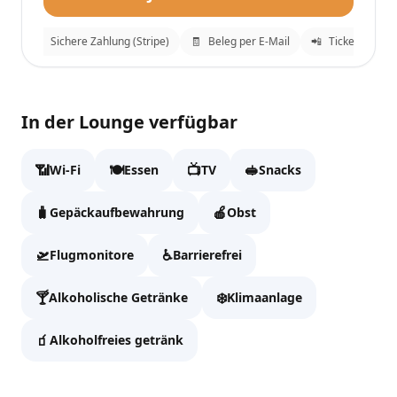
ung
🔒
Sichere Zahlung (Stripe)
🧾
Beleg per E-Mail
📲
Tickets an Wh
Narbutas Business Lounge
✕
In der Lounge verfügbar
Fülle die Daten aus, um zur Kasse zu gehen.
📶
🍽️
📺
🥪
Wi-Fi
Essen
TV
Snacks
Vollständiger Name
🧳
🍎
Gepäckaufbewahrung
Obst
🛫
♿
Flugmonitore
Barrierefrei
Email
🍸
❄️
Alkoholische Getränke
Klimaanlage
🧃
Alkoholfreies getränk
WhatsApp