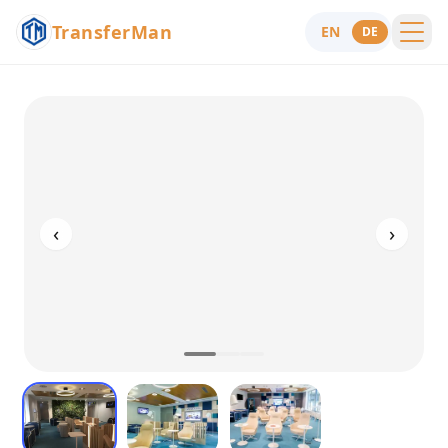
TransferMan
EN
DE
Menu
Hilfe
‹
›