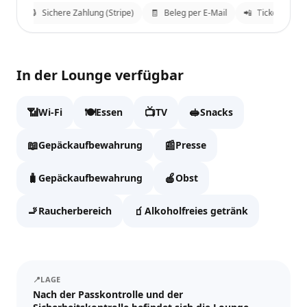
ung
🔒
Sichere Zahlung (Stripe)
🧾
Beleg per E-Mail
📲
Tickets an W
Marhaba Lounge
✕
In der Lounge verfügbar
Fülle die Daten aus, um zur Kasse zu gehen.
📶
🍽️
📺
🥪
Wi-Fi
Essen
TV
Snacks
Vollständiger Name
📖
📰
Gepäckaufbewahrung
Presse
🧳
🍎
Gepäckaufbewahrung
Obst
Email
🚬
🧃
Raucherbereich
Alkoholfreies getränk
WhatsApp
📍
LAGE
Nach der Passkontrolle und der
Tickets und Updates schicken wir an WhatsApp und E-Mail.