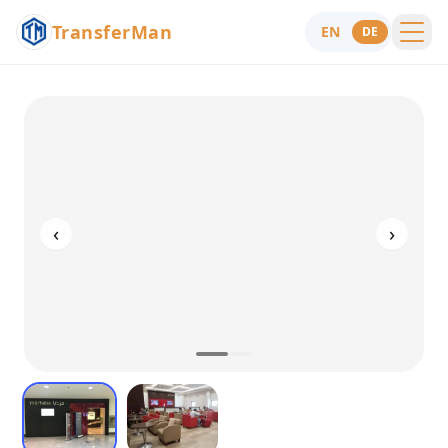
TransferMan
EN
DE
Menu
Hilfe
‹
›