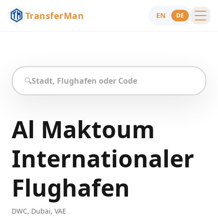
TransferMan
EN
DE
Menu
Hilfe
🔍
Al Maktoum
Internationaler
Flughafen
DWC
,
Dubai
,
VAE