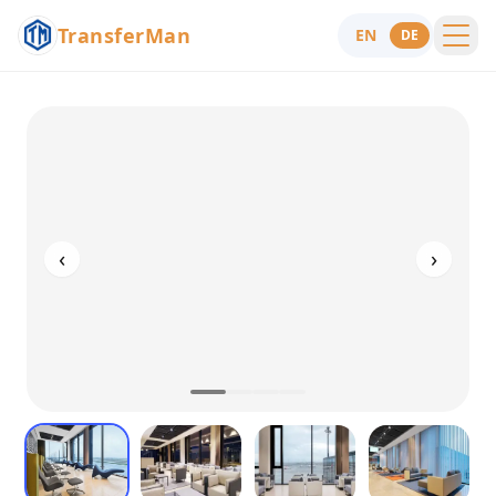
TransferMan
EN
DE
Menu
Hilfe
‹
›