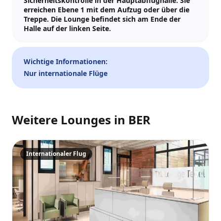
Sicherheitskontrolle in der Hauptabflughalle. Sie
erreichen Ebene 1 mit dem Aufzug oder über die
Besuchsdatum
Treppe. Die Lounge befindet sich am Ende der
Halle auf der linken Seite.
—
📅
Gäste
Wichtige Informationen:
Nur internationale Flüge
–
1
+
Bis zu 10 Gäste.
Promo-Code (optional)
Weitere Lounges in
BER
Internationaler Flug
1
×
32
EUR
TOTAL
Crypto
Zur Kasse
Abbr.
32
EUR
Zahlen
Karte/ApplePay