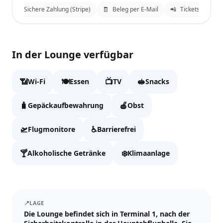
g
🔒
Sichere Zahlung (Stripe)
🧾
Beleg per E-Mail
📲
Tickets an What
Tempelhof Lounge
✕
In der Lounge verfügbar
Fülle die Daten aus, um zur Kasse zu gehen.
📶
🍽️
📺
🥪
Wi-Fi
Essen
TV
Snacks
Vollständiger Name
🧳
🍎
Gepäckaufbewahrung
Obst
🛫
♿
Flugmonitore
Barrierefrei
Email
🍸
❄️
Alkoholische Getränke
Klimaanlage
WhatsApp
📍
LAGE
Die Lounge befindet sich in Terminal 1, nach der
Tickets und Updates schicken wir an WhatsApp und E-Mail.