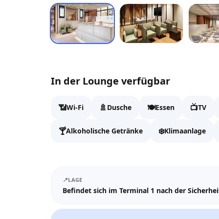
In der Lounge verfügbar
📶
🚿
🍽️
📺
Wi-Fi
Dusche
Essen
TV
🍸
❄️
Alkoholische Getränke
Klimaanlage
📍
LAGE
Befindet sich im Terminal 1 nach der Sicherhe