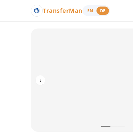
TransferMan
EN
DE
‹