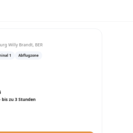
ughafen Berlin Brandenburg Willy Brandt
(
BE
urg Willy Brandt
,
BER
minal 1
Abflugzone
i
– bis zu 3 Stunden