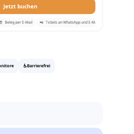
Jetzt buchen
Beleg per E-Mail
📲
Tickets an WhatsApp und E-Mail
⚡
Sofortige Bestä
✕
 zur Kasse zu gehen.
♿
nitore
Barrierefrei