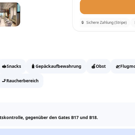
⚡
Sofortige Bestätigung
🔒
Sichere Zahlung (Stripe)
🧾
Tegel Lounge
Fülle die Daten aus, um
🥪
🧳
🍎
🛫
Snacks
Gepäckaufbewahrung
Obst
Flugmo
Vollständiger Name
🚬
Raucherbereich
Email
itskontrolle, gegenüber den Gates B17 und B18.
WhatsApp