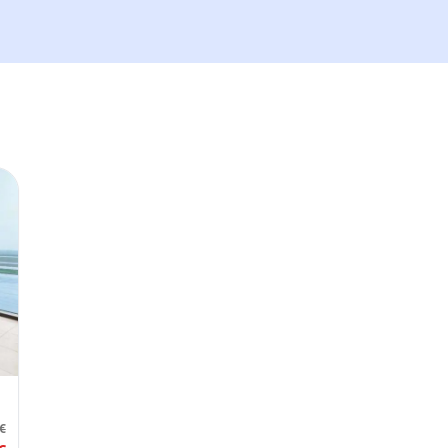
Tickets und Updates schicken
Besuchsdatum
—
Gäste
–
Bis zu 10 Gäste.
Promo-Code (optional)
1
×
26
EUR
TOTAL
Abbr.
26
EUR
€