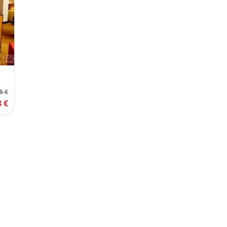
5 €
8 €