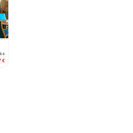
5 €
7 €