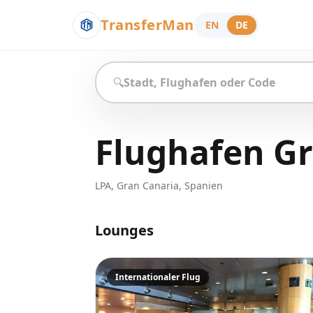
TransferMan
EN
DE
🔍
Flughafen Gr
LPA
,
Gran Canaria
,
Spanien
Lounges
Internationaler Flug