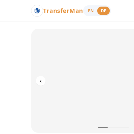
TransferMan
EN
DE
‹