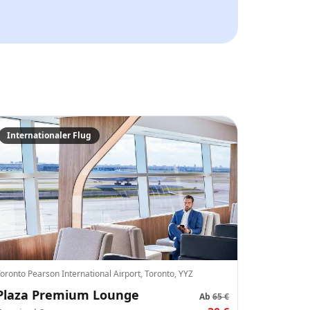
 wir an WhatsApp und E-Mail.
📅
Internationaler Flug
+
1
oronto Pearson International Airport, Toronto, YYZ
Crypto
Zur Kasse
Plaza Premium Lounge
Zahlen
Karte/ApplePay
Ab
65 €