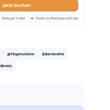
Jetzt buchen
leg per E-Mail
📲
Tickets an WhatsApp und E-Mail
⚡
Sofortige Bestätig
ounge
✕
 zur Kasse zu gehen.
🛫
♿
Flugmonitore
Barrierefrei
fpreis)