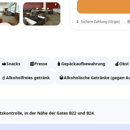
⚡
Sofortige Bestätigung
🔒
Sichere Zahlung (Stripe)
🧾
Be
Plaza Premium L
Fülle die Daten aus, um
🥪
📰
🧳
🍎
Snacks
Presse
Gepäckaufbewahrung
Obst
Vollständiger Name
🧃
🥃
Alkoholfreies getränk
Alkoholische Getränke (gegen Au
Email
itskontrolle, in der Nähe der Gates B22 und B24.
WhatsApp