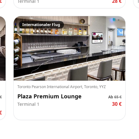
€
28 €
Terminal 1
Internationaler Flug
Toronto Pearson International Airport, Toronto, YYZ
Plaza Premium Lounge
€
Ab
65 €
30 €
Terminal 1
€