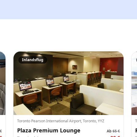
Tickets und Updates schicken
Besuchsdatum
—
Gäste
Inlandsflug
–
Bis zu 10 Gäste.
Promo-Code (optional)
1
×
28
EUR
Toronto Pearson International Airport, Toronto, YYZ
T
TOTAL
Abbr.
Plaza Premium Lounge
28
EUR
€
Ab
65 €