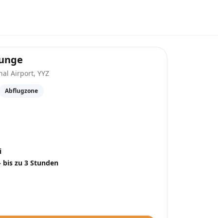
at
Toronto Pearson International Airpor
ounge
nal Airport
,
YYZ
Abflugzone
i
– bis zu 3 Stunden