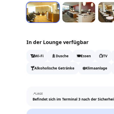
In der Lounge verfügbar
📶
🚿
🍽️
📺
Wi-Fi
Dusche
Essen
TV
🍸
❄️
Alkoholische Getränke
Klimaanlage
📍
LAGE
Befindet sich im Terminal 3 nach der Sicherhe