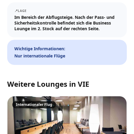
Tickets und Updates schicken wir an WhatsApp und E-Mail.
📍
LAGE
Besuchsdatum
Im Bereich der Abflugsteige. Nach der Pass- und
Sicherheitskontrolle befindet sich die Business
—
📅
Lounge im 2. Stock auf der rechten Seite.
Gäste
Wichtige Informationen:
–
1
+
Nur internationale Flüge
Bis zu 10 Gäste.
Promo-Code (optional)
Weitere Lounges in
VIE
Internationaler Flug
1
×
33
EUR
TOTAL
Crypto
Zur Kasse
Abbr.
33
EUR
Zahlen
Karte/ApplePay