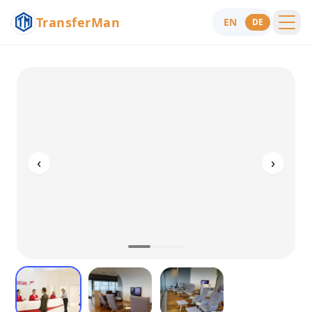
TransferMan
EN
DE
Menu
Hilfe
‹
›