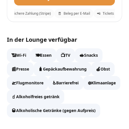
🔒
Sichere Zahlung (Stripe)
🧾
Beleg per E-Mail
📲
Tickets an WhatsA
Austrian Business Lounge
✕
In der Lounge verfügbar
Fülle die Daten aus, um zur Kasse zu gehen.
📶
🍽️
📺
🥪
Wi-Fi
Essen
TV
Snacks
Vollständiger Name
📰
🧳
🍎
Presse
Gepäckaufbewahrung
Obst
🛫
♿
❄️
Flugmonitore
Barrierefrei
Klimaanlage
Email
🧃
Alkoholfreies getränk
🥃
Alkoholische Getränke (gegen Aufpreis)
WhatsApp