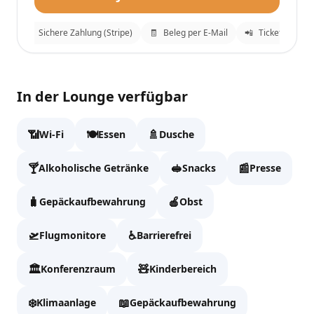
g
🔒
Sichere Zahlung (Stripe)
🧾
Beleg per E-Mail
📲
Tickets an What
iGA Lounge
✕
In der Lounge verfügbar
Fülle die Daten aus, um zur Kasse zu gehen.
📶
🍽️
🚿
Wi-Fi
Essen
Dusche
Vollständiger Name
🍸
🥪
📰
Alkoholische Getränke
Snacks
Presse
🧳
🍎
Gepäckaufbewahrung
Obst
Email
🛫
♿
Flugmonitore
Barrierefrei
🏛️
🧸
Konferenzraum
WhatsApp
Kinderbereich
❄️
📖
Klimaanlage
Gepäckaufbewahrung