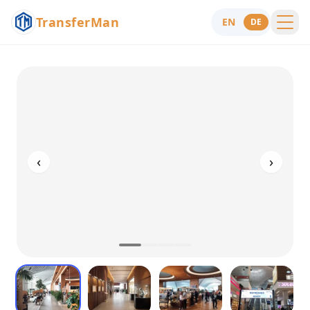
TransferMan
EN
DE
Menu
Hilfe
‹
›