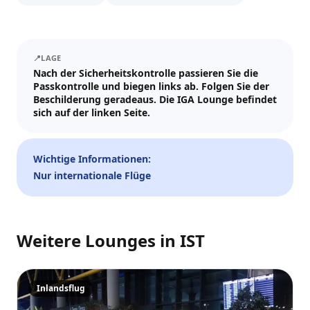
Tickets und Updates schicken wir an WhatsApp und E-Mail.
Besuchsdatum
📍
LAGE
—
📅
Nach der Sicherheitskontrolle passieren Sie die
Passkontrolle und biegen links ab. Folgen Sie der
Gäste
Beschilderung geradeaus. Die IGA Lounge befindet
sich auf der linken Seite.
–
1
+
Bis zu 10 Gäste.
Wichtige Informationen:
Nur internationale Flüge
Promo-Code (optional)
Weitere Lounges in
IST
1
×
42
EUR
TOTAL
Crypto
Zur Kasse
Abbr.
42
EUR
Zahlen
Karte/ApplePay
Inlandsflug