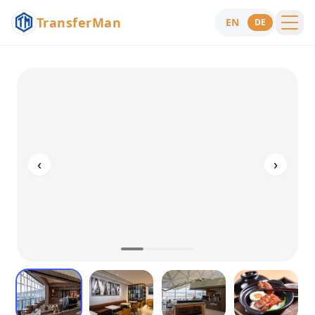
TransferMan
EN
DE
Menu
Hilfe
‹
›