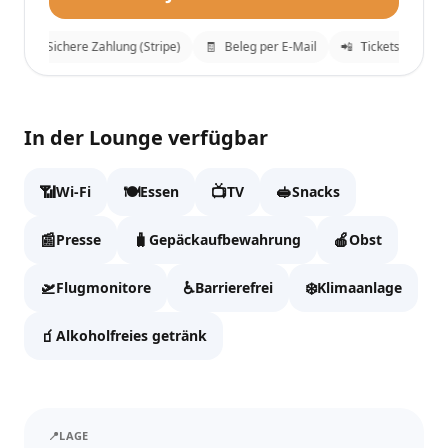
🔒
Sichere Zahlung (Stripe)
🧾
Beleg per E-Mail
📲
Tickets an Whats
Plaza Premium Lounge
✕
In der Lounge verfügbar
Fülle die Daten aus, um zur Kasse zu gehen.
📶
🍽️
📺
🥪
Wi-Fi
Essen
TV
Snacks
Vollständiger Name
📰
🧳
🍎
Presse
Gepäckaufbewahrung
Obst
🛫
♿
❄️
Flugmonitore
Barrierefrei
Klimaanlage
Email
🧃
Alkoholfreies getränk
WhatsApp
📍
LAGE