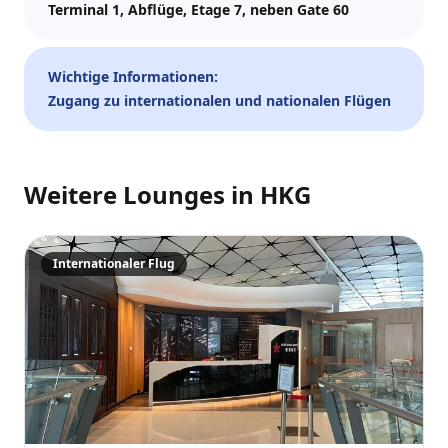
Terminal 1, Abflüge, Etage 7, neben Gate 60
Tickets und Updates schicken wir an WhatsApp und E-Mail.
Besuchsdatum
Wichtige Informationen:
—
📅
Zugang zu internationalen und nationalen Flügen
Gäste
–
1
+
Weitere Lounges in
HKG
Bis zu 10 Gäste.
Promo-Code (optional)
Internationaler Flug
1
×
32
EUR
TOTAL
Crypto
Zur Kasse
Abbr.
32
EUR
Zahlen
Karte/ApplePay