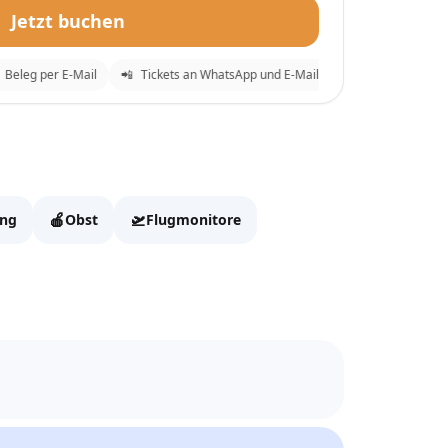
Jetzt buchen
eleg per E-Mail
📲
Tickets an WhatsApp und E-Mail
⚡
Sofortige Bestäti
✕
 zur Kasse zu gehen.
🍎
🛫
ung
Obst
Flugmonitore