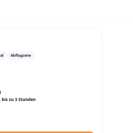
at
Ngurah Rai
(
DPS
)
al
Abflugzone
i
– bis zu 3 Stunden