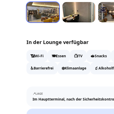
In der Lounge verfügbar
📶
🍽️
📺
🥪
Wi-Fi
Essen
TV
Snacks
♿
❄️
🧃
Barrierefrei
Klimaanlage
Alkoholf
📍
LAGE
Im Hauptterminal, nach der Sicherheitskontrol