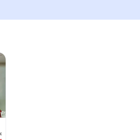
Tickets und Updates schicken
Besuchsdatum
—
Gäste
–
Bis zu 10 Gäste.
Promo-Code (optional)
1
×
26
EUR
TOTAL
Abbr.
26
EUR
€