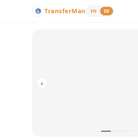
TransferMan
EN
DE
‹