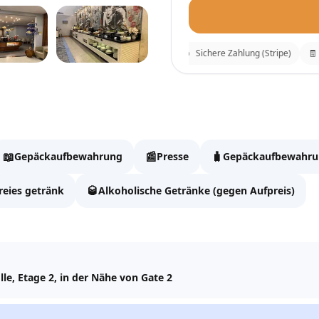
⚡
Sofortige Bestätigung
🔒
Sichere Zahlung (Stripe)
🧾
B
Concordia Lounge
Fülle die Daten aus, um
📖
📰
🧳
Gepäckaufbewahrung
Presse
Gepäckaufbewahr
Vollständiger Name
🥃
reies getränk
Alkoholische Getränke (gegen Aufpreis)
Email
le, Etage 2, in der Nähe von Gate 2
WhatsApp