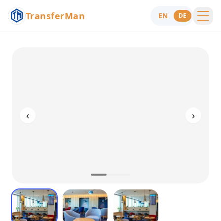
TransferMan
EN
DE
Menu
Hilfe
‹
›