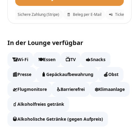
g
🔒
Sichere Zahlung (Stripe)
🧾
Beleg per E-Mail
📲
Tickets an What
Plaza Premium Lounge
✕
In der Lounge verfügbar
Fülle die Daten aus, um zur Kasse zu gehen.
📶
🍽️
📺
🥪
Wi-Fi
Essen
TV
Snacks
Vollständiger Name
📰
🧳
🍎
Presse
Gepäckaufbewahrung
Obst
🛫
♿
❄️
Flugmonitore
Barrierefrei
Klimaanlage
Email
🧃
Alkoholfreies getränk
🥃
Alkoholische Getränke (gegen Aufpreis)
WhatsApp