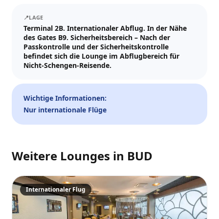
Tickets und Updates schicken wir an WhatsApp und E-Mail.
📍
LAGE
Besuchsdatum
Terminal 2B. Internationaler Abflug. In der Nähe
des Gates B9. Sicherheitsbereich – Nach der
—
📅
Passkontrolle und der Sicherheitskontrolle
befindet sich die Lounge im Abflugbereich für
Nicht-Schengen-Reisende.
Gäste
–
1
+
Wichtige Informationen:
Bis zu 10 Gäste.
Nur internationale Flüge
Promo-Code (optional)
Weitere Lounges in
BUD
1
×
27
EUR
TOTAL
Internationaler Flug
Crypto
Zur Kasse
Abbr.
27
EUR
Zahlen
Karte/ApplePay