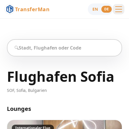
TransferMan
EN
DE
Menu
Hilfe
🔍
Flughafen Sofia
SOF
,
Sofia
,
Bulgarien
Lounges
Internationaler Flug