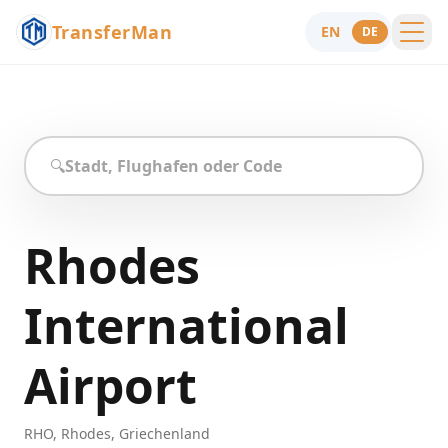
TransferMan
EN
DE
Menu
Hilfe
🔍
Rhodes
International
Airport
RHO
,
Rhodes
,
Griechenland