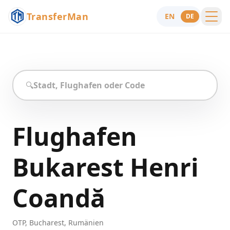
TransferMan
EN
DE
Menu
Hilfe
🔍
Flughafen
Bukarest Henri
Coandă
OTP
,
Bucharest
,
Rumänien